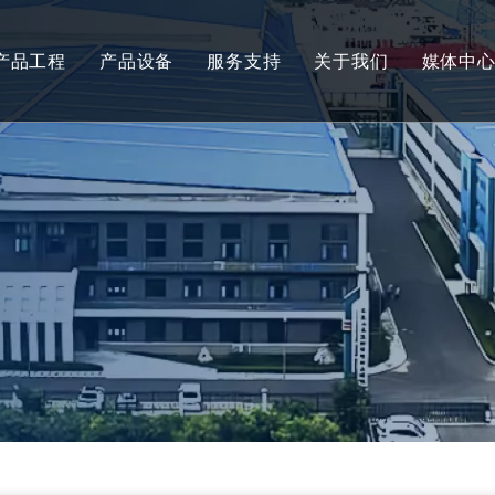
产品工程
产品设备
服务支持
关于我们
媒体中
膨化零食
混料和配料
服务
公司介绍
新闻
健康类零食
油田化学品
资料下载
公司理念
参展
玉米片和早餐谷物
食品挤压机
常见问题
公司发展
视频
薯片、爆米花和油炸食品
废水处理化学品
意面、即食米和即食面
食品工业干燥焙烤设备
大豆组织蛋白和素肉
纺织化学品
宠物食品和零食
电子化学品
水产饲料
食品工业油炸设备