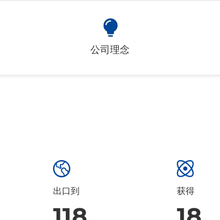
原料配料类
塑料和橡胶化学品
食品成型机
公司理念
农用化学品
食品调味机
食品包装机
蔬菜水果坚果设备
快餐类设备
出口到
获得
118
18