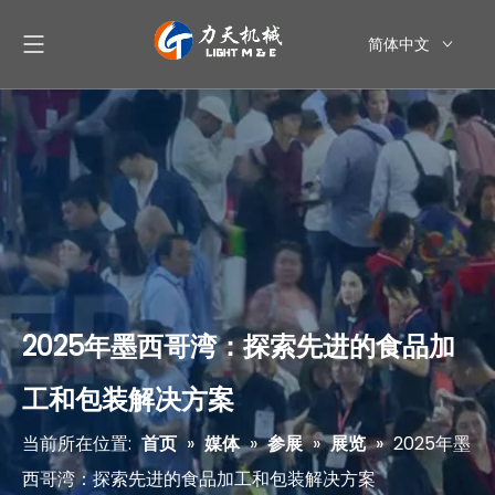
简体中文
English
العربية
Pусский
Español
2025年墨西哥湾：探索先进的食品加
工和包装解决方案
当前所在位置:
首页
»
媒体
»
参展
»
展览
»
2025年墨
西哥湾：探索先进的食品加工和包装解决方案