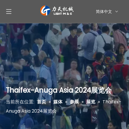
简体中文
English
العربية
Pусский
Español
Thaifex-Anuga Asia 2024展览会
当前所在位置:
首页
»
媒体
»
参展
»
展览
»
Thaifex-
Anuga Asia 2024展览会