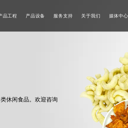
产品工程
产品设备
服务支持
关于我们
媒体中
膨化零食
混料和配料
服务
公司介绍
新闻
健康类零食
油田化学品
资料下载
公司理念
参展
玉米片和早餐谷物
食品挤压机
常见问题
公司发展
视频
薯片、爆米花和油炸食品
废水处理化学品
意面、即食米和即食面
食品工业干燥焙烤设备
大豆组织蛋白和素肉
纺织化学品
各类休闲食品。欢迎咨询
宠物食品和零食
电子化学品
水产饲料
食品工业油炸设备