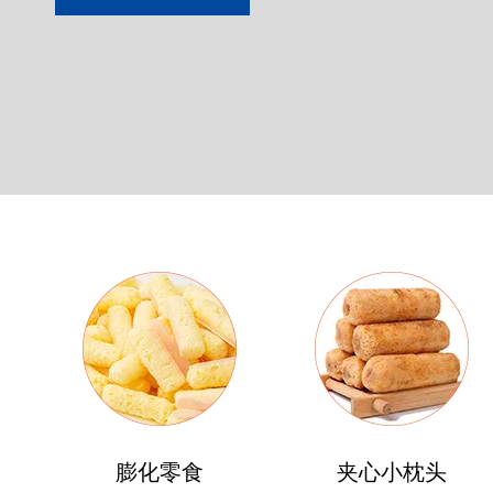
膨化零食
夹心小枕头