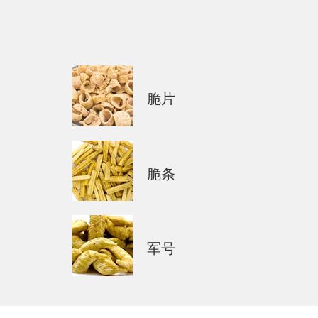
脆片
脆条
军号