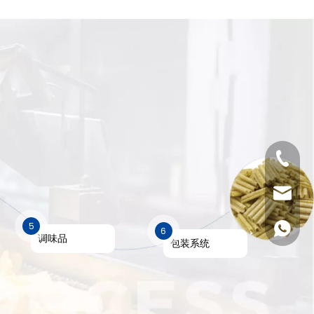
+86-531
info@c
5
+86-137
6
调味品
包装系统