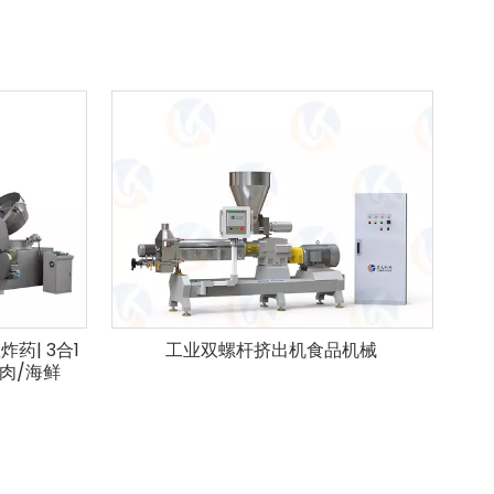
药| 3合1
工业双螺杆挤出机食品机械
/肉/海鲜