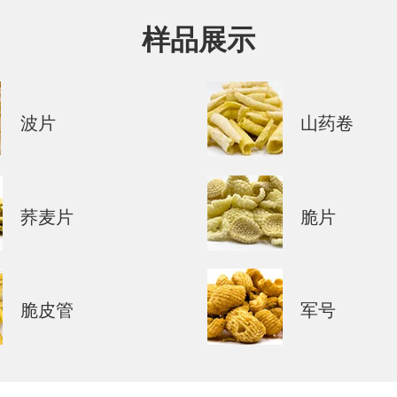
样品展示
波片
山药卷
荞麦片
脆片
脆皮管
军号