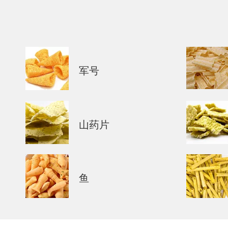
军号
山药片
鱼