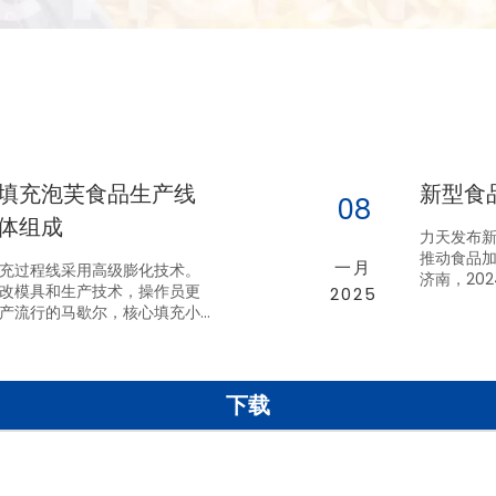
填充泡芙食品生产线
新型食品
08
体组成
力天发布新
推动食品
一月
充过程线采用高级膨化技术。
济南，202
改模具和生产技术，操作员更
2025
式发布了最
产流行的马歇尔，核心填充小
将带来科
明治米蛋糕和其他小吃食品，
业迈进。
足Marke的需求
下载