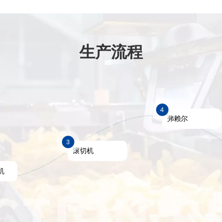
生产流程
4
弗赖尔
3
滚切机
机