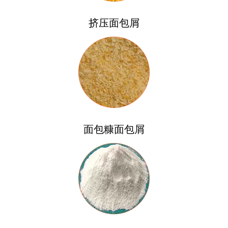
挤压面包屑
面包糠面包屑