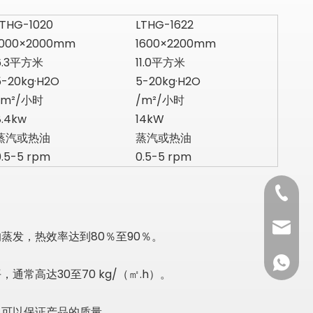
LTHG-1020
LTHG-1622
1000×2000mm
1600×2200mm
6.3平方米
11.0平方米
5-20kg·H2O
5-20kg·H2O
/m²/小时
/m²/小时
8.4kw
14kW
蒸汽或热油
蒸汽或热油
0.5-5 rpm
0.5-5 rpm
+86-531
info@c
发，热效率达到80％至90％。
+86-137
高达30至70 kg/（㎡.h）。
且可以保证产品的质量。