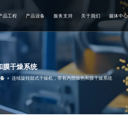
产品工程
产品设备
服务支持
关于我们
媒体中
膨化零食
混料和配料
服务
公司介绍
新闻
健康类零食
油田化学品
资料下载
公司理念
参展
玉米片和早餐谷物
食品挤压机
常见问题
公司发展
视频
和膜干燥系统
薯片、爆米花和油炸食品
废水处理化学品
备
»
连续旋转鼓式干燥机，带有内部加热和膜干燥系统
意面、即食米和即食面
食品工业干燥焙烤设备
大豆组织蛋白和素肉
纺织化学品
宠物食品和零食
电子化学品
水产饲料
食品工业油炸设备