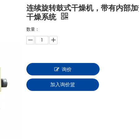
原料配料类
塑料和橡胶化学品
连续旋转鼓式干燥机，带有内部加
干燥系统
食品成型机
数量：
农用化学品
食品调味机
食品包装机
询价
蔬菜水果坚果设备
加入询价篮
快餐类设备