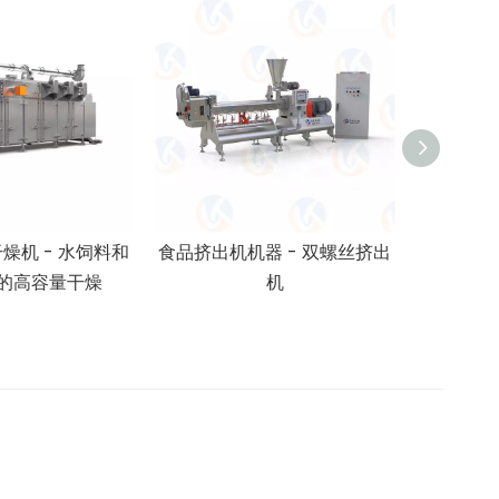
燥机 - 水饲料和
食品挤出机机器 - 双螺丝挤出
工业双
的高容量干燥
机