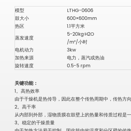
模型
LTHG-0606
鼓大小
600×600mm
热区
1.1平方米
5-20kg·H2O
蒸发速度
/m²/小时
电机动力
3kw
加热来源
电力，蒸汽或热油
旋转速度
0.5-5 rpm
关键功能：
1。高热效率
由于干燥机是热传导，因此在整个传热周期中，传热方向
2。高干率
从内部到外部，湿物质膜在鼓壁上的热量和传质过程是一致
3。稳定的干燥质量
由于加热方法易于控制，因此鼓中的温度和分区壁的传